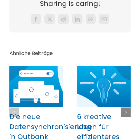
Sharing is caring!
Facebook
X
Reddit
LinkedIn
WhatsApp
E-
Mail
Ähnliche Beiträge
Die neue
6 kreative
Datensynchronisierung
Ideen für
in Outbank
effizienteres