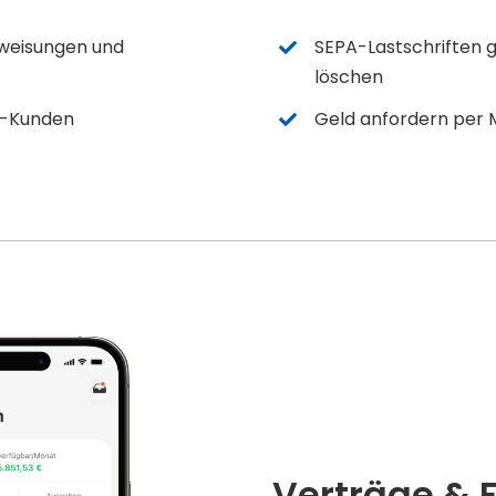
weisungen und
SEPA-Lastschriften 
löschen
S-Kunden
Geld anfordern per 
Verträge & 