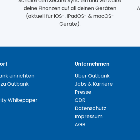
Schalte den Secure Sync ein und verwalte
m
deine Finanzen auf all deinen Geräten
A
(aktuell für iOS-, iPadOS- & macOS-
Geräte).
ort
Unternehmen
nk einrichten
Über Outbank
 zu Outbank
Jobs & Karriere
Presse
ity Whitepaper
CDR
Datenschutz
Impressum
AGB